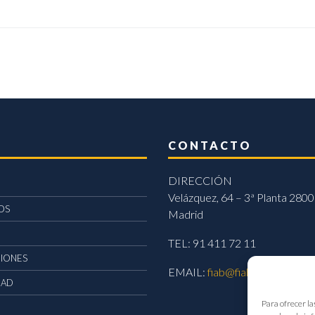
CONTACTO
DIRECCIÓN
Velázquez, 64 – 3ª Planta 2800
OS
Madrid
TEL: 91 411 72 11
CIONES
EMAIL:
fiab@fiab.es
DAD
Para ofrecer la