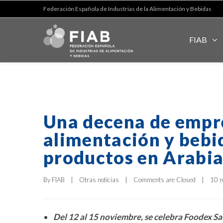
Federación Española de Industrias de la Alimentación y Bebidas
FIAB
Una decena de empr
alimentación y bebi
productos en Arabia
By 
FIAB
|
Otras noticias
|
Comments are Closed
|
10 n
Del 12 al 15 noviembre, se celebra Foodex Sau