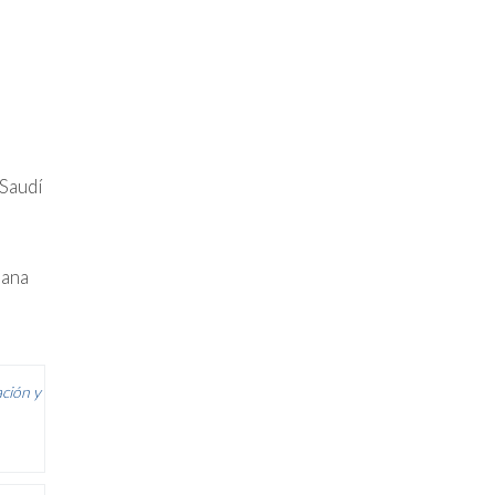
 Saudí
iana
ación y