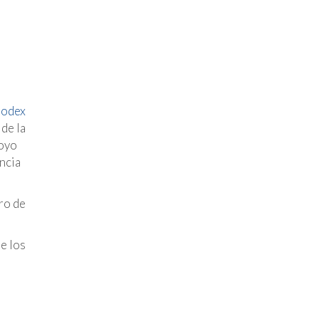
odex
de la
poyo
ncia
ro de
e los