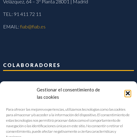
Velázquez, 64 – 3ª Planta 28001 | Madrid
TEL: 91 411 72 11
EMAIL:
fiab@fiab.es
COLABORADORES
Gestionar el consentimiento de
las cookies
Para ofrecer las mejores experiencias, utilizamos tecnologías como las cookies
para almacenar y/o acceder a la información del dispositivo. El consentimiento de
estas tecnologías nos permitirá procesar datos como el comportamiento de
navegación o las identificaciones únicas en este sitio. No consentir o retirar el
consentimiento, puede afectar negativamente a ciertas características y
funciones.