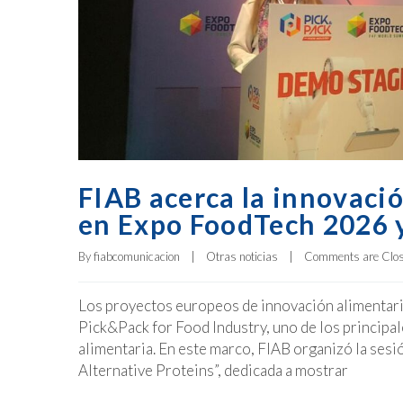
FIAB acerca la innovació
en Expo FoodTech 2026 y
By 
fiabcomunicacion
|
Otras noticias
|
Comments are Clo
Los proyectos europeos de innovación alimentari
Pick&Pack for Food Industry, uno de los principal
alimentaria. En este marco, FIAB organizó la ses
Alternative Proteins”, dedicada a mostrar