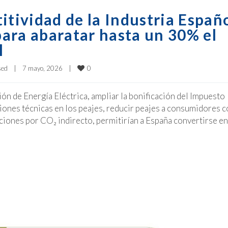
itividad de la Industria Españ
ara abaratar hasta un 30% el
l
0
sed
|
7 mayo, 2026    
|
ión de Energía Eléctrica, ampliar la bonificación del Impuesto
cciones técnicas en los peajes, reducir peajes a consumidores 
iones por CO₂ indirecto, permitirían a España convertirse en