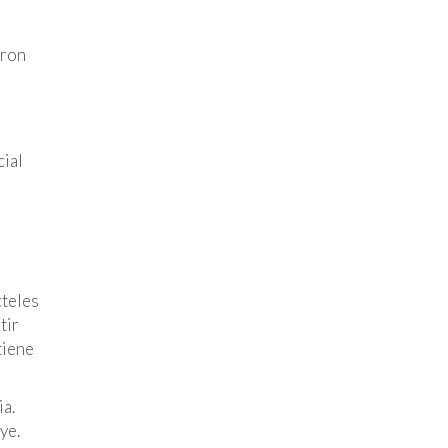
aron
cial
cteles
tir
tiene
ia.
ye.