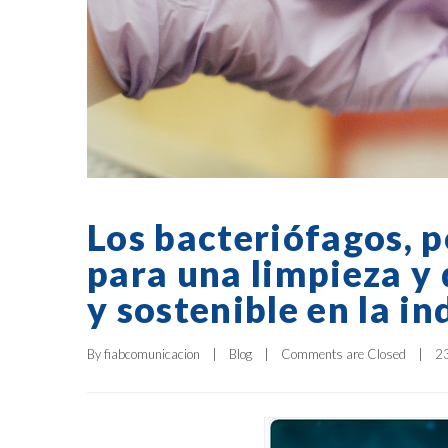
Los bacteriófagos, p
para una limpieza y 
y sostenible en la i
By 
fiabcomunicacion
|
Blog
|
Comments are Closed
|
23