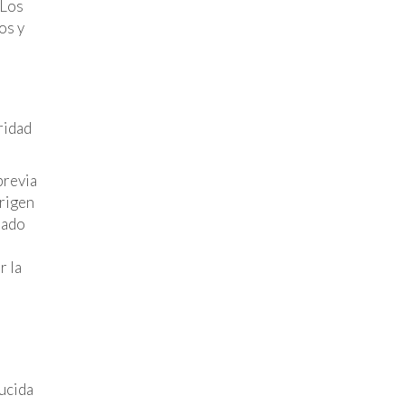
 Los
os y
ridad
previa
origen
sado
r la
ucida