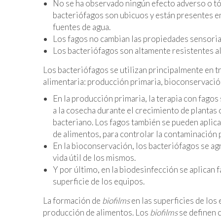
No se ha observado ningún efecto adverso o tóx
bacteriófagos son ubicuos y están presentes e
fuentes de agua.
Los fagos no cambian las propiedades sensorial
Los bacteriófagos son altamente resistentes a
Los bacteriófagos se utilizan principalmente en tr
alimentaria: producción primaria, bioconservació
En la producción primaria, la terapia con fagos
a la cosecha durante el crecimiento de plantas
bacteriano. Los fagos también se pueden aplic
de alimentos, para controlar la contaminación
En la bioconservación, los bacteriófagos se ag
vida útil de los mismos.
Y por último, en la biodesinfección se aplican 
superficie de los equipos.
La formación de
biofilms
en las superficies de los
producción de alimentos. Los
biofilms
se definen 