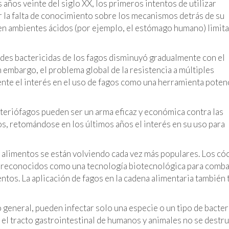
años veinte del siglo XX, los primeros intentos de utilizar
r la falta de conocimiento sobre los mecanismos detrás de su
 en ambientes ácidos (por ejemplo, el estómago humano) limit
edades bactericidas de los fagos disminuyó gradualmente con el
n embargo, el problema global de la resistencia a múltiples
nte el interés en el uso de fagos como una herramienta poten
acteriófagos pueden ser un arma eficaz y económica contra las
s, retomándose en los últimos años el interés en su uso para
s alimentos se están volviendo cada vez más populares. Los có
er reconocidos como una tecnología biotecnológica para comba
ntos. La aplicación de fagos en la cadena alimentaria también 
 general, pueden infectar solo una especie o un tipo de bacter
 el tracto gastrointestinal de humanos y animales no se destru