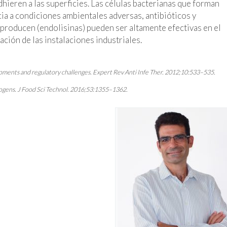
hieren a las superficies. Las células bacterianas que forman
cia a condiciones ambientales adversas, antibióticos y
 producen (endolisinas) pueden ser altamente efectivas en el
ación de las instalaciones industriales.
opments and regulatory challenges. Expert Rev Anti Infe Ther. 2012;10:533–535.
ogens. J Food Sci Technol. 2016;53:1355–1362.