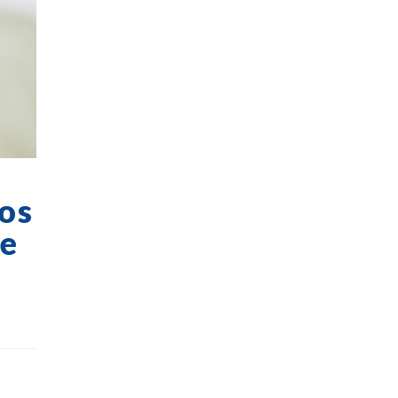
cos
te