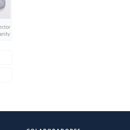
ector
anity