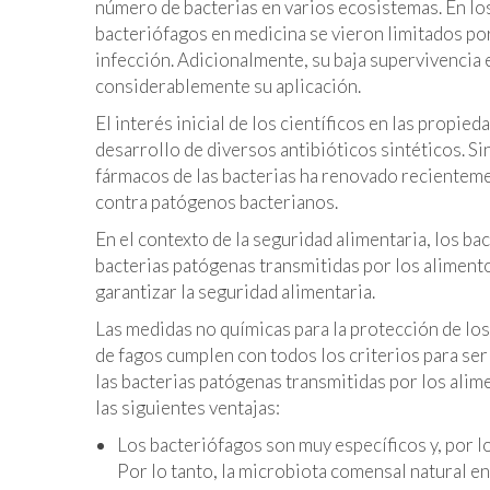
número de bacterias en varios ecosistemas. En los 
bacteriófagos en medicina se vieron limitados po
infección. Adicionalmente, su baja supervivencia
considerablemente su aplicación.
El interés inicial de los científicos en las propi
desarrollo de diversos antibióticos sintéticos. Si
fármacos de las bacterias ha renovado recienteme
contra patógenos bacterianos.
En el contexto de la seguridad alimentaria, los b
bacterias patógenas transmitidas por los alimento
garantizar la seguridad alimentaria.
Las medidas no químicas para la protección de lo
de fagos cumplen con todos los criterios para s
las bacterias patógenas transmitidas por los alime
las siguientes ventajas:
Los bacteriófagos son muy específicos y, por lo
Por lo tanto, la microbiota comensal natural en