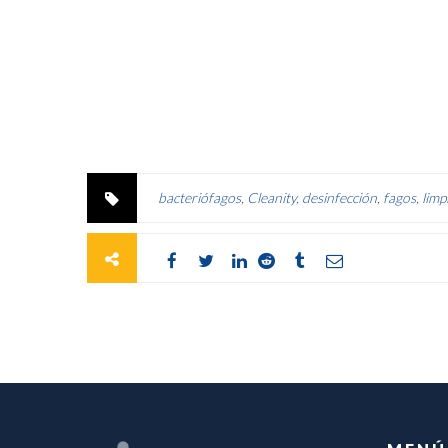
bacteriófagos
,
Cleanity
,
desinfección
,
fagos
,
limp