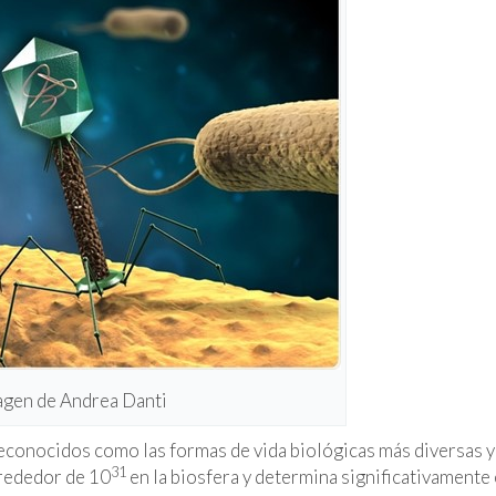
agen de Andrea Danti
reconocidos como las formas de vida biológicas más diversas y
31
lrededor de 10
en la biosfera y determina significativamente 