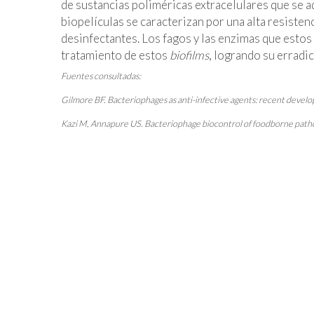
de sustancias poliméricas extracelulares que se ad
biopelículas se caracterizan por una alta resisten
desinfectantes. Los fagos y las enzimas que estos
tratamiento de estos
biofilms
, logrando su erradic
Fuentes consultadas:
Gilmore BF. Bacteriophages as anti-infective agents: recent devel
Kazi M, Annapure US. Bacteriophage biocontrol of foodborne path