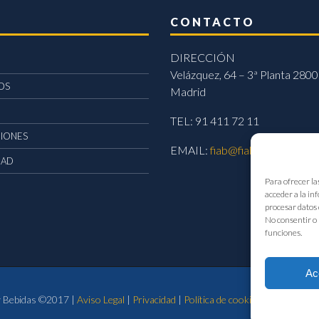
CONTACTO
DIRECCIÓN
Velázquez, 64 – 3ª Planta 2800
OS
Madrid
TEL: 91 411 72 11
CIONES
EMAIL:
fiab@fiab.es
DAD
Para ofrecer la
acceder a la in
procesar datos 
No consentir o 
funciones.
Ac
 y Bebidas ©2017 |
Aviso Legal
|
Privacidad
|
Política de cookies