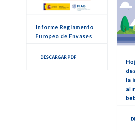
Informe Reglamento
Europeo de Envases
DESCARGAR PDF
Hoj
de
la 
ali
be
D