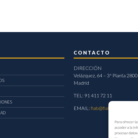
CONTACTO
DIRECCIÓN
Velázquez, 64 – 3ª Planta 2800
OS
Madrid
TEL: 91 411 72 11
CIONES
EMAIL:
fiab@fiab.es
DAD
Para ofrecer la
acceder a la in
procesar datos 