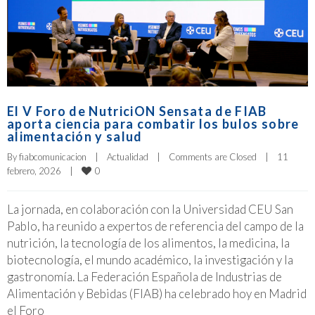
El V Foro de NutriciON Sensata de FIAB
aporta ciencia para combatir los bulos sobre
alimentación y salud
By 
fiabcomunicacion
|
Actualidad
|
Comments are Closed
|
11 
0
febrero, 2026    
|
La jornada, en colaboración con la Universidad CEU San
Pablo, ha reunido a expertos de referencia del campo de la
nutrición, la tecnología de los alimentos, la medicina, la
biotecnología, el mundo académico, la investigación y la
gastronomía. La Federación Española de Industrias de
Alimentación y Bebidas (FIAB) ha celebrado hoy en Madrid
el Foro