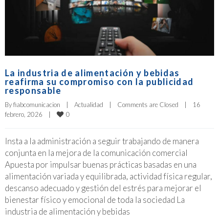
La industria de alimentación y bebidas
reafirma su compromiso con la publicidad
responsable
By 
fiabcomunicacion
|
Actualidad
|
Comments are Closed
|
16 
0
febrero, 2026    
|
Insta a la administración a seguir trabajando de manera
conjunta en la mejora de la comunicación comercial
Apuesta por impulsar buenas prácticas basadas en una
alimentación variada y equilibrada, actividad física regular,
descanso adecuado y gestión del estrés para mejorar el
bienestar físico y emocional de toda la sociedad La
industria de alimentación y bebidas