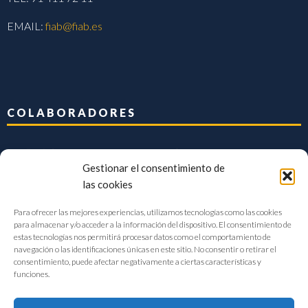
EMAIL:
fiab@fiab.es
COLABORADORES
Gestionar el consentimiento de
las cookies
Para ofrecer las mejores experiencias, utilizamos tecnologías como las cookies
para almacenar y/o acceder a la información del dispositivo. El consentimiento de
estas tecnologías nos permitirá procesar datos como el comportamiento de
navegación o las identificaciones únicas en este sitio. No consentir o retirar el
consentimiento, puede afectar negativamente a ciertas características y
funciones.