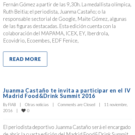
Fernán Gómez a partir de las 9,30h. La medallista olímpica,
Ruth Beitia; el periodista, Juanma Castaño; o la
responsable sectorial de Google, Maite Gómez, algunas
de las figuras destacadas. Esta edición cuenta con la
colaboración del MAPAMA, ICEX, EY, Iberdrola,
Ecovidrio, Ecoembes, EDF Fenice,
READ MORE
Juanma Castaño te invita a participar en el IV
Madrid Food&Drink Summit 2016
By 
FIAB
|
Otras noticias
|
Comments are Closed
|
11 noviembre, 
0
2016    
|
El periodista deportivo Juanma Castaño será el encargado
de abrir la cuarta edición del Madrid Food&Drink Summit