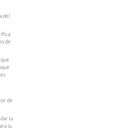
a del
ífica
os de
 que
foque
tes
tor de
dar la
ara la