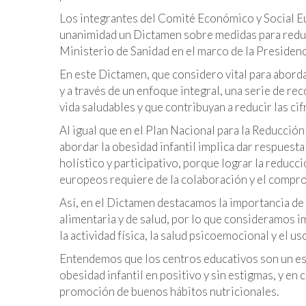
Los integrantes del Comité Económico y Social E
unanimidad un Dictamen sobre medidas para reducir
Ministerio de Sanidad en el marco de la Presiden
En este Dictamen, que considero vital para aborda
y a través de un enfoque integral, una serie de r
vida saludables y que contribuyan a reducir las cif
Al igual que en el Plan Nacional para la Reducció
abordar la obesidad infantil implica dar respuest
holístico y participativo, porque lograr la reducc
europeos requiere de la colaboración y el compr
Así, en el Dictamen destacamos la importancia de l
alimentaria y de salud, por lo que consideramos 
la actividad física, la salud psicoemocional y el us
Entendemos que los centros educativos son un espa
obesidad infantil en positivo y sin estigmas, y en
promoción de buenos hábitos nutricionales.