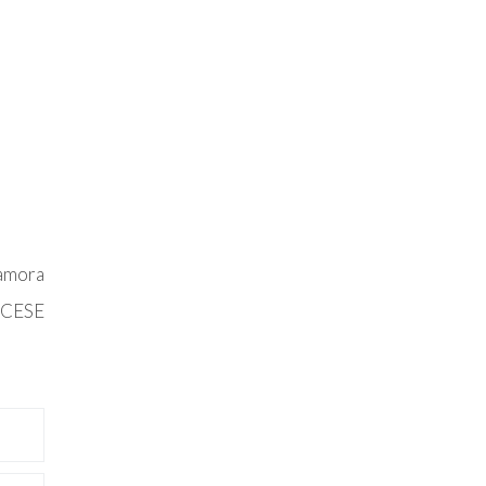
amora
l CESE