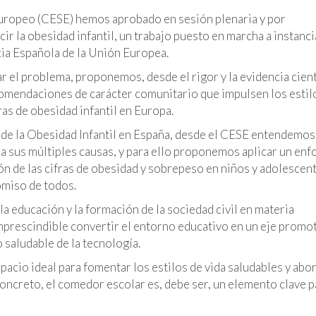
uropeo (CESE) hemos aprobado en sesión plenaria y por
 la obesidad infantil, un trabajo puesto en marcha a instanci
cia Española de la Unión Europea.
r el problema, proponemos, desde el rigor y la evidencia cient
ecomendaciones de carácter comunitario que impulsen los estil
ras de obesidad infantil en Europa.
n de la Obesidad Infantil en España, desde el CESE entendemos
a a sus múltiples causas, y para ello proponemos aplicar un en
ión de las cifras de obesidad y sobrepeso en niños y adolescen
omiso de todos.
a educación y la formación de la sociedad civil en materia
imprescindible convertir el entorno educativo en un eje promo
o saludable de la tecnología.
cio ideal para fomentar los estilos de vida saludables y abor
 concreto, el comedor escolar es, debe ser, un elemento clave p