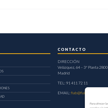
CONTACTO
DIRECCIÓN
Velázquez, 64 – 3ª Planta 2800
OS
Madrid
TEL: 91 411 72 11
CIONES
EMAIL:
fiab@fiab.es
DAD
Para ofrecer la
acceder a la in