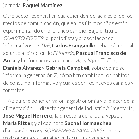
jornada,
Raquel Martínez
.
Otro sector esencial en cualquier democracia es el de los
medios de comunicación, que en los últimos años están
experimentando un profundo cambio. Bajo el título
CUARTO PODER
, el periodista y presentador de
informativos de
TVE
,
Carlos Franganillo
debatirá junto al
adjunto al director de
El Mundo
,
Pascual Francisco de
Anta,
y las fundadoras del canal
Ac2ality
en TikTok,
Daniela Álvarez
y
Gabriela Campbell
,
sobre cómo se
informa la generación Z, cómo han cambiado los hábitos
de consumo informativo y cuáles son los nuevos canales y
formatos.
FIAB quiere poner en valor la gastronomía y el placer de la
alimentación. El director general de Industria Alimentaria,
José Miguel Herrero,
la directora de la Guía Repsol,
María Ritter,
y el cocinero
Sacha Hormaechea
,
dialogarán en
una SOBREMESA PARA TRES
sobre la
gastronomía y su arraigo en la cultura española.