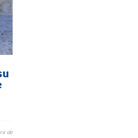
su
e
era de