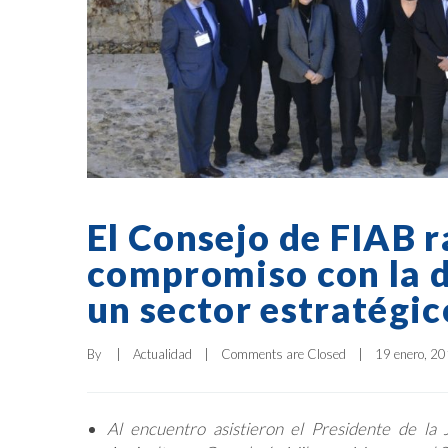
El Consejo de FIAB ra
compromiso con la d
un sector estratégic
By     
|
Actualidad
|
Comments are Closed
|
19 enero, 201
Al encuentro asistieron el Presidente de la