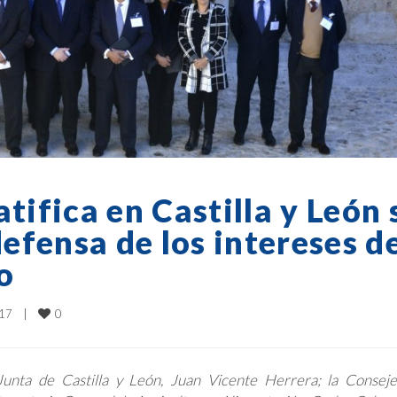
tifica en Castilla y León 
efensa de los intereses d
o
0
7    
|
 Junta de Castilla y León, Juan Vicente Herrera; la Consej