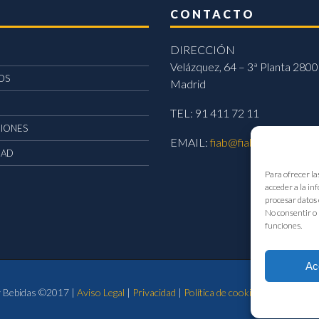
CONTACTO
DIRECCIÓN
Velázquez, 64 – 3ª Planta 2800
OS
Madrid
TEL: 91 411 72 11
CIONES
EMAIL:
fiab@fiab.es
DAD
Para ofrecer la
acceder a la in
procesar datos 
No consentir o 
funciones.
Ac
 y Bebidas ©2017 |
Aviso Legal
|
Privacidad
|
Política de cookies