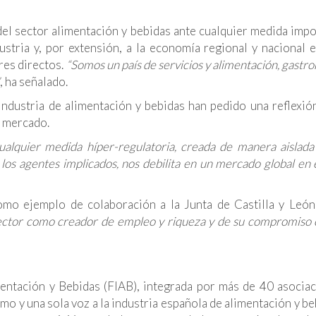
el sector alimentación y bebidas ante cualquier medida impo
dustria y, por extensión, a la economía regional y nacional 
res directos.
“Somos un país de servicios y alimentación, gastr
, ha señalado.
industria de alimentación y bebidas han pedido una reflexió
e mercado.
ualquier medida híper-regulatoria, creada de manera aislada
 los agentes implicados, nos debilita en un mercado global en 
omo ejemplo de colaboración a la Junta de Castilla y Leó
ector como creador de empleo y riqueza y de su compromiso 
mentación y Bebidas (FIAB), integrada por más de 40 asocia
o y una sola voz a la industria española de alimentación y be