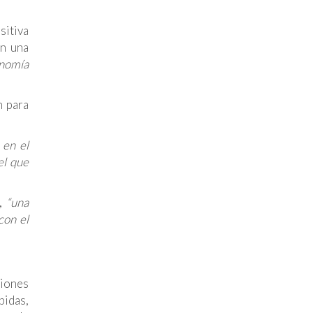
sitiva
en una
onomía
n para
 en el
el que
n,
“una
con el
ciones
bidas,