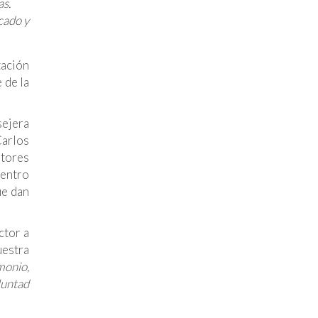
as.
cado y
tación
 de la
sejera
Carlos
tores
dentro
ue dan
ctor a
uestra
monio,
luntad