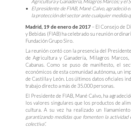
Agricultura y Ganadería, Milagros Marcos; y el 
El presidente de FIAB, Mané Calvo, agradeció el
la protección del sector ante cualquier medida q
Madrid, 19 de enero de 2017
– El Consejo de Di
y Bebidas (FIAB) ha celebrado su reunión ordinari
Fundación Grupo Siro.
La reunión contó con la presencia del Presidente
de Agricultura y Ganadería, Milagros Marcos, 
Cabanas. Como se puso de manifiesto, el sec
económicos de esta comunidad autónoma, un impo
de Castilla y León. Los últimos datos oficiales 
trabajo directo a más de 35.000 personas.
El Presidente de FIAB, Mané Calvo, ha agradecido
los valores singulares que los productos de ali
cultura. A su vez ha realizado un llamamient
garantizando medidas que fomenten la actividad
colectiva”.