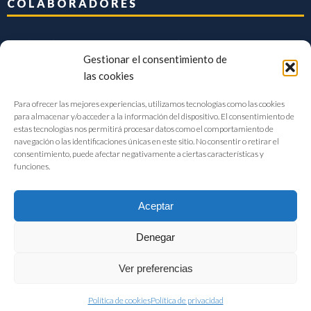
COLABORADORES
Gestionar el consentimiento de
las cookies
Para ofrecer las mejores experiencias, utilizamos tecnologías como las cookies
para almacenar y/o acceder a la información del dispositivo. El consentimiento de
estas tecnologías nos permitirá procesar datos como el comportamiento de
navegación o las identificaciones únicas en este sitio. No consentir o retirar el
consentimiento, puede afectar negativamente a ciertas características y
funciones.
Aceptar
Denegar
FIAB Federación Española de Industrias de la Alimentación y Bebidas
Ver preferencias
©2017 |
Aviso Legal
|
Privacidad
|
Política de cookies
Política de cookies
Política de privacidad