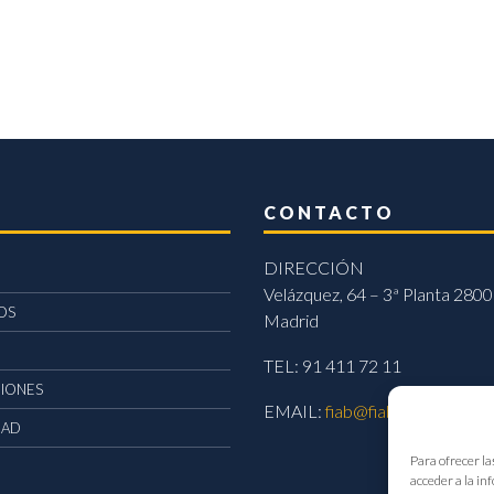
CONTACTO
DIRECCIÓN
Velázquez, 64 – 3ª Planta 2800
OS
Madrid
TEL: 91 411 72 11
CIONES
EMAIL:
fiab@fiab.es
DAD
Para ofrecer la
acceder a la in