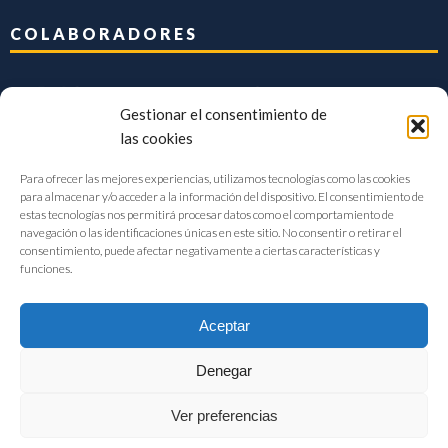
COLABORADORES
Gestionar el consentimiento de
las cookies
Para ofrecer las mejores experiencias, utilizamos tecnologías como las cookies
para almacenar y/o acceder a la información del dispositivo. El consentimiento de
estas tecnologías nos permitirá procesar datos como el comportamiento de
navegación o las identificaciones únicas en este sitio. No consentir o retirar el
consentimiento, puede afectar negativamente a ciertas características y
funciones.
Aceptar
Denegar
FIAB Federación Española de Industrias de la Alimentación y Bebidas
Ver preferencias
©2017 |
Aviso Legal
|
Privacidad
|
Política de cookies