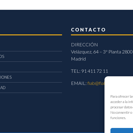
CONTACTO
DIRECCIÓN
Velázquez, 64 – 3ª Planta 2800
OS
Madrid
TEL: 91 411 72 11
CIONES
EMAIL:
fiab@fiab.es
DAD
Para ofrecer la
acceder a la in
procesar datos 
No consentir o 
funciones.