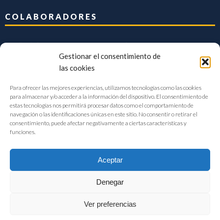
COLABORADORES
Gestionar el consentimiento de
las cookies
Para ofrecer las mejores experiencias, utilizamos tecnologías como las cookies
para almacenar y/o acceder a la información del dispositivo. El consentimiento de
estas tecnologías nos permitirá procesar datos como el comportamiento de
navegación o las identificaciones únicas en este sitio. No consentir o retirar el
consentimiento, puede afectar negativamente a ciertas características y
funciones.
Aceptar
Denegar
FIAB Federación Española de Industrias de la Alimentación y Bebidas
Ver preferencias
©2017 |
Aviso Legal
|
Privacidad
|
Política de cookies