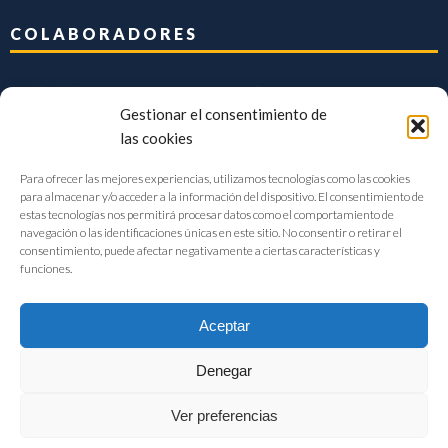
COLABORADORES
Gestionar el consentimiento de
las cookies
Para ofrecer las mejores experiencias, utilizamos tecnologías como las cookies
para almacenar y/o acceder a la información del dispositivo. El consentimiento de
estas tecnologías nos permitirá procesar datos como el comportamiento de
navegación o las identificaciones únicas en este sitio. No consentir o retirar el
consentimiento, puede afectar negativamente a ciertas características y
funciones.
Aceptar
Denegar
FIAB Federación Española de Industrias de la Alimentación y Bebidas
Ver preferencias
©2017 |
Aviso Legal
|
Privacidad
|
Política de cookies