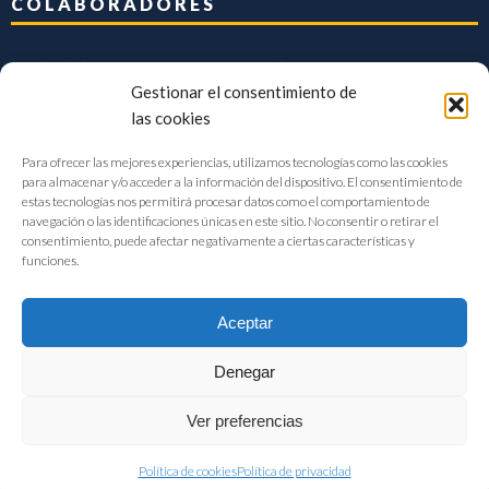
COLABORADORES
Gestionar el consentimiento de
las cookies
Para ofrecer las mejores experiencias, utilizamos tecnologías como las cookies
para almacenar y/o acceder a la información del dispositivo. El consentimiento de
estas tecnologías nos permitirá procesar datos como el comportamiento de
navegación o las identificaciones únicas en este sitio. No consentir o retirar el
consentimiento, puede afectar negativamente a ciertas características y
funciones.
Aceptar
Denegar
FIAB Federación Española de Industrias de la Alimentación y Bebidas
Ver preferencias
©2017 |
Aviso Legal
|
Privacidad
|
Política de cookies
Política de cookies
Política de privacidad