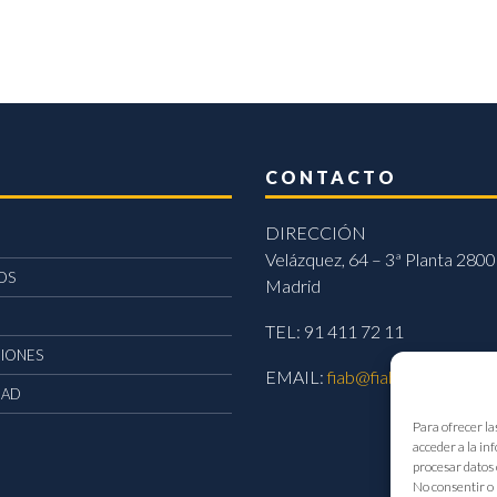
CONTACTO
DIRECCIÓN
Velázquez, 64 – 3ª Planta 2800
OS
Madrid
TEL: 91 411 72 11
CIONES
EMAIL:
fiab@fiab.es
DAD
Para ofrecer la
acceder a la in
procesar datos 
No consentir o 