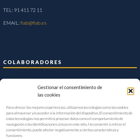
TEL: 91 411 72 11
EMAIL:
fiab@fiab.es
COLABORADORES
Gestionar el consentimiento de
las cookies
Para ofrecer las mejores experiencias, utilizamos tecnologías como las cookies
para almacenar y/o acceder a la información del dispositivo. El consentimiento de
estas tecnologías nos permitirá procesar datos como el comportamiento de
navegación o las identificaciones únicas en este sitio. No consentir o retirar el
consentimiento, puede afectar negativamente a ciertas características y
funciones.