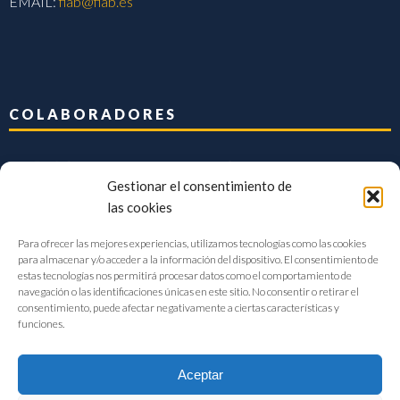
EMAIL:
fiab@fiab.es
COLABORADORES
Gestionar el consentimiento de
las cookies
Para ofrecer las mejores experiencias, utilizamos tecnologías como las cookies
para almacenar y/o acceder a la información del dispositivo. El consentimiento de
estas tecnologías nos permitirá procesar datos como el comportamiento de
navegación o las identificaciones únicas en este sitio. No consentir o retirar el
consentimiento, puede afectar negativamente a ciertas características y
funciones.
Aceptar