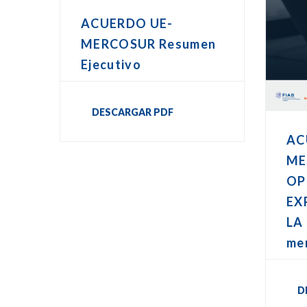
ACUERDO UE-
MERCOSUR Resumen
Ejecutivo
DESCARGAR PDF
AC
ME
OP
EX
LA 
me
D