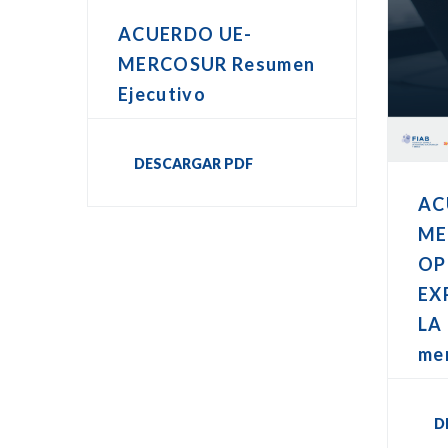
ACUERDO UE-
MERCOSUR Resumen
Ejecutivo
DESCARGAR PDF
AC
ME
OP
EX
LA 
me
D