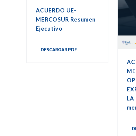
ACUERDO UE-
MERCOSUR Resumen
Ejecutivo
DESCARGAR PDF
AC
ME
OP
EX
LA 
me
D