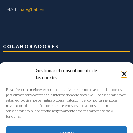
EMAIL:
fiab@fiab.es
COLABORADORES
Gestionar el consentimiento de
las cookies
Para ofrecer las mejores experiencias, utilizamos tecnologías como las cookies
para almacenar y/o acceder a la información del dispositivo. El consentimiento de
estas tecnologías nos permitirá procesar datos como el comportamiento de
navegación o las identificaciones únicas en este sitio. No consentir o retirar el
consentimiento, puede afectar negativamente a ciertas características y
funciones.