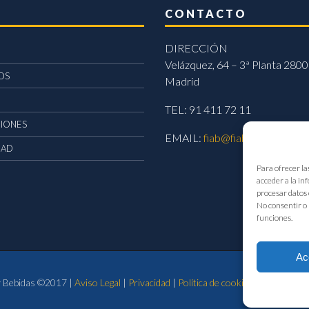
CONTACTO
DIRECCIÓN
Velázquez, 64 – 3ª Planta 2800
OS
Madrid
TEL: 91 411 72 11
CIONES
EMAIL:
fiab@fiab.es
DAD
Para ofrecer la
acceder a la in
procesar datos 
No consentir o 
funciones.
Ac
 y Bebidas ©2017 |
Aviso Legal
|
Privacidad
|
Política de cookies