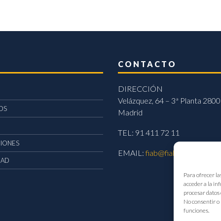
CONTACTO
DIRECCIÓN
Velázquez, 64 – 3ª Planta 2800
OS
Madrid
TEL: 91 411 72 11
CIONES
EMAIL:
fiab@fiab.es
DAD
Para ofrecer la
acceder a la in
procesar datos 
No consentir o 
funciones.