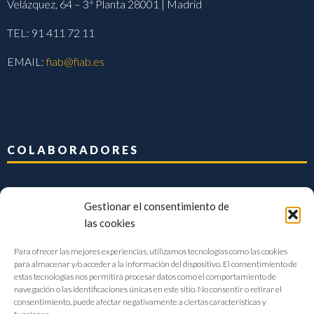
Velázquez, 64 – 3ª Planta 28001 | Madrid
TEL: 91 411 72 11
EMAIL:
fiab@fiab.es
COLABORADORES
Gestionar el consentimiento de
las cookies
Para ofrecer las mejores experiencias, utilizamos tecnologías como las cookies
para almacenar y/o acceder a la información del dispositivo. El consentimiento de
estas tecnologías nos permitirá procesar datos como el comportamiento de
navegación o las identificaciones únicas en este sitio. No consentir o retirar el
consentimiento, puede afectar negativamente a ciertas características y