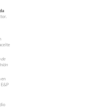
da
tor.
n
aceite
n de
Unión
a en
f E&P
dio