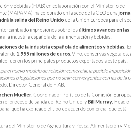
ción y Bebidas (FIAB) en colaboración con el Ministerio de
ente (MAPAMA), ha celebrado en la sede de la CEOE una
jorna
drá la salida del Reino Unido
de la Unión Europea para el sec
e intercambiado impresiones sobre los
últimos avances en las
ara la industria española de la alimentación y bebidas.
aciones de la industria española de alimentos y bebidas
. E
alor de
1.955 millones de euros
. Vino, conservas vegetales, 
ulce fueron los principales productos exportados a este país.
cupa el nuevo modelo de relación comercial, la posible imposició
ciones o legislaciones que no sean convergentes con las de la 
edo, Director General de FIAB.
ochen Mueller
, Coordinador Político de la Comisión Europe
n el proceso de salida del Reino Unido, y
Bill Murray
, Head o
aña, que ha explicado el tipo de acuerdo comercial que está
tura del Ministerio de Agricultura y Pesca, Alimentación y Me