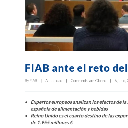
FIAB ante el reto del
By 
FIAB
|
Actualidad
|
Comments are Closed
|
6 junio, 
Expertos europeos analizan los efectos de la 
española de alimentación y bebidas
Reino Unido es el cuarto destino de las expor
de 1.955 millones €