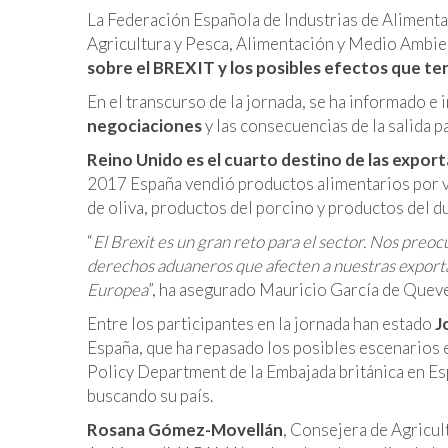
La Federación Española de Industrias de Alimenta
Agricultura y Pesca, Alimentación y Medio Ambi
sobre el BREXIT y los posibles efectos que ten
En el transcurso de la jornada, se ha informado 
negociaciones
y las consecuencias de la salida p
Reino Unido es el cuarto destino de las export
2017 España vendió productos alimentarios por v
de oliva, productos del porcino y productos del d
“
El Brexit es un gran reto para el sector. Nos preo
derechos aduaneros que afecten a nuestras exporta
Europea
”, ha asegurado Mauricio García de Quev
Entre los participantes en la jornada han estado
J
España, que ha repasado los posibles escenarios e
Policy Department de la Embajada británica en Esp
buscando su país.
Rosana Gómez-Movellán
, Consejera de Agricul