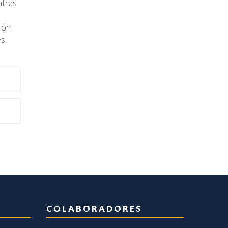
ntras
ión
s.
COLABORADORES