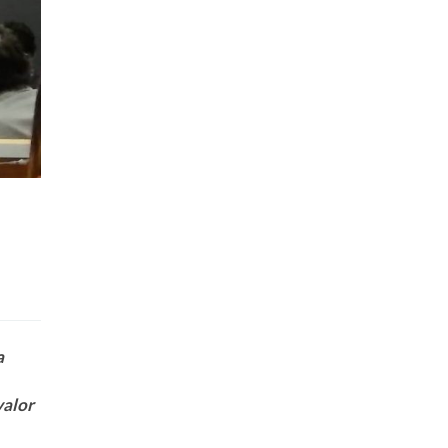
a
valor