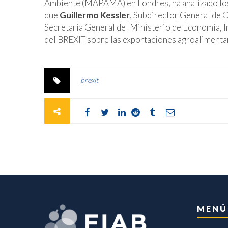
Ambiente (MAPAMA) en Londres, ha analizado los 
que
Guillermo Kessler
, Subdirector General de 
Secretaría General del Ministerio de Economía, 
del BREXIT sobre las exportaciones agroalimenta
brexit
MENÚ