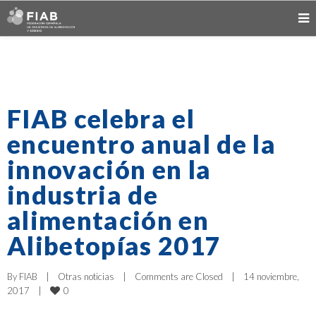
FIAB celebra el
encuentro anual de la
innovación en la
industria de
alimentación en
Alibetopías 2017
By 
FIAB
|
Otras noticias
|
Comments are Closed
|
14 noviembre, 
0
2017    
|