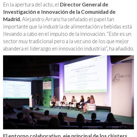
En la apertura del acto, el
Director General de
Investigación e Innovación de la Comunidad de
Madrid
, Alejandro Arranz ha señalado el papel tan
importante que la industria de alimentación y bebidas está
llevando a cabo en el impulso de la innovación.
“Este es un
sector muy tradicional pero a la vez uno de los que mejor
abandera el liderazgo en innovación industrial”,
ha añadido.
El entorno colaborativo, eje principal de los clústers