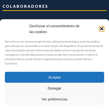
COLABORADORES
Gestionar el consentimiento de
las cookies
Para ofrecer las mejores experiencias, utilizamos tecnologías como las cookies
para almacenar y/o acceder a la información del dispositivo. El consentimiento de
estas tecnologías nos permitirá procesar datos como el comportamiento de
navegación o las identificaciones únicas en este sitio. No consentir o retirar el
consentimiento, puede afectar negativamente a ciertas características y
funciones.
Aceptar
Denegar
FIAB Federación Española de Industrias de la Alimentación y Bebidas
Ver preferencias
©2017 |
Aviso Legal
|
Privacidad
|
Política de cookies