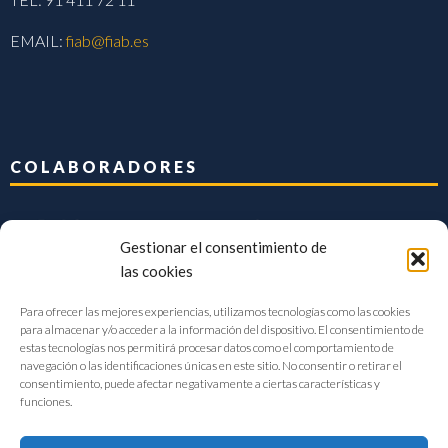
EMAIL:
fiab@fiab.es
COLABORADORES
Gestionar el consentimiento de
las cookies
Para ofrecer las mejores experiencias, utilizamos tecnologías como las cookies
para almacenar y/o acceder a la información del dispositivo. El consentimiento de
estas tecnologías nos permitirá procesar datos como el comportamiento de
navegación o las identificaciones únicas en este sitio. No consentir o retirar el
consentimiento, puede afectar negativamente a ciertas características y
funciones.