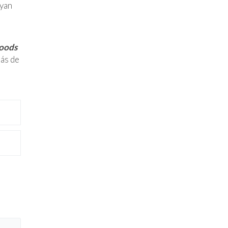
Ryan
oods
más de