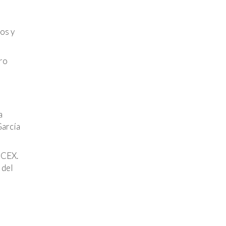
tos y
oro
a
García
 ICEX.
 del