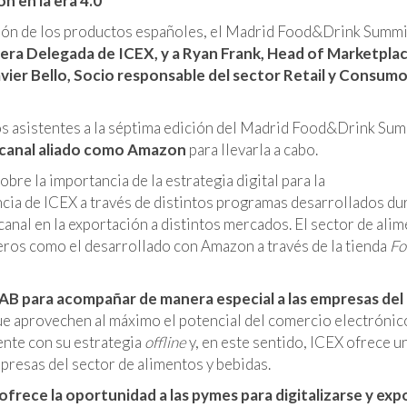
ón en la era 4.0
ación de los productos españoles, el Madrid Food&Drink Summi
era Delegada de ICEX, y a Ryan Frank, Head of Marketpla
avier Bello, Socio responsable del sector Retail y Consum
los asistentes a la séptima edición del Madrid Food&Drink Su
n canal aliado como Amazon
para llevarla a cabo.
re la importancia de la estrategia digital para la
ncia de ICEX a través de distintos programas desarrollados du
canal en la exportación a distintos mercados. El sector de ali
eros como el desarrollado con Amazon a través de la tienda
Fo
IAB para acompañar de manera especial a las empresas del
ue aprovechen al máximo el potencial del comercio electrónico
ente con su estrategia
offline
y, en este sentido, ICEX ofrece u
presas del sector de alimentos y bebidas.
ofrece la oportunidad a las pymes para digitalizarse y exp