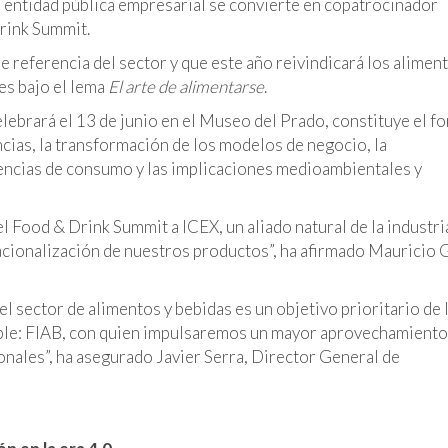
a entidad pública empresarial se convierte en copatrocinador
Drink Summit.
e referencia del sector y que este año reivindicará los alimen
es bajo el lema
El arte de alimentarse
.
ebrará el 13 de junio en el Museo del Prado, constituye el f
ncias, la transformación de los modelos de negocio, la
dencias de consumo y las implicaciones medioambientales y
 Food & Drink Summit a ICEX, un aliado natural de la industri
nacionalización de nuestros productos”, ha afirmado Mauricio 
 el sector de alimentos y bebidas es un objetivo prioritario de
ble: FIAB, con quien impulsaremos un mayor aprovechamiento
onales”, ha asegurado Javier Serra, Director General de