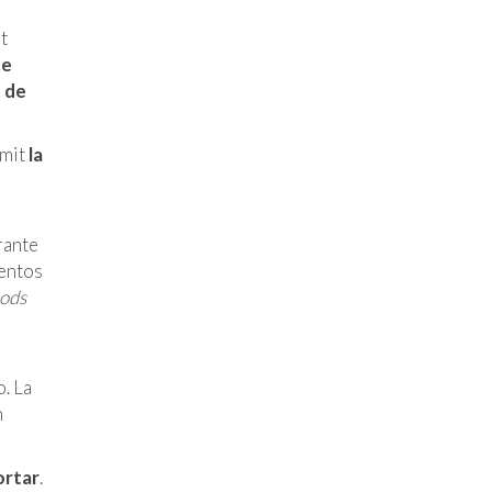
t
ce
o de
mmit
la
rante
mentos
ods
. La
n
ortar
.