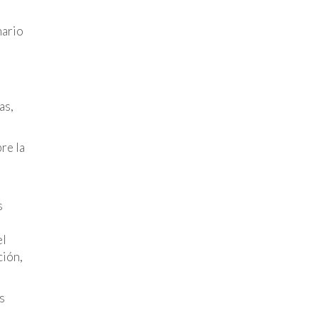
nario
as,
re la
s
el
ción,
s