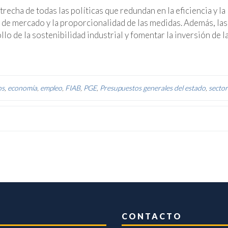
recha de todas las políticas que redundan en la eficiencia y la
 de mercado y la proporcionalidad de las medidas. Además, las
lo de la sostenibilidad industrial y fomentar la inversión de l
os
,
economía
,
empleo
,
FIAB
,
PGE
,
Presupuestos generales del estado
,
sector
CONTACTO