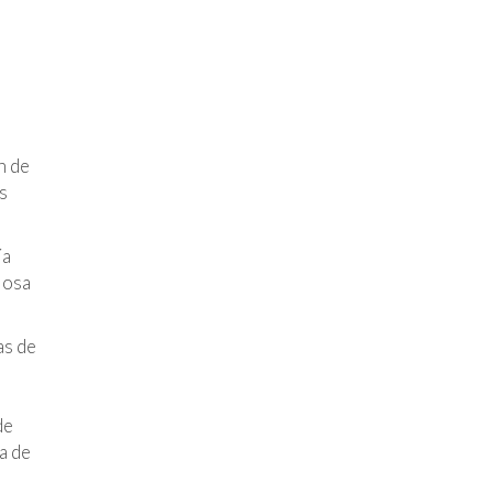
n de
s
ía
iosa
as de
de
a de