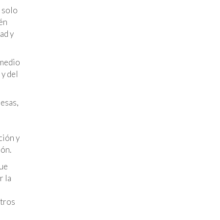
 solo
ién
ad y
 medio
 y del
resas,
ción y
ión.
que
r la
otros