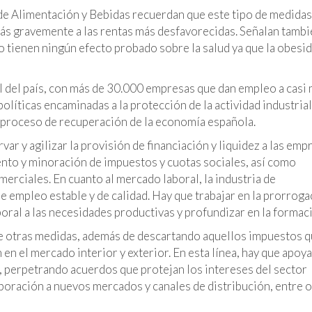
de Alimentación y Bebidas recuerdan que este tipo de medidas
más gravemente a las rentas más desfavorecidas. Señalan tamb
o tienen ningún efecto probado sobre la salud ya que la obesid
l del país, con más de 30.000 empresas que dan empleo a casi
líticas encaminadas a la protección de la actividad industrial
l proceso de recuperación de la economía española.
var y agilizar la provisión de financiación y liquidez a las emp
iento y minoración de impuestos y cuotas sociales, así como
rciales. En cuanto al mercado laboral, la industria de
e empleo estable y de calidad. Hay que trabajar en la prorroga
boral a las necesidades productivas y profundizar en la formac
re otras medidas, además de descartando aquellos impuestos 
 el mercado interior y exterior. En esta línea, hay que apoya
, perpetrando acuerdos que protejan los intereses del sector
rporación a nuevos mercados y canales de distribución, entre 