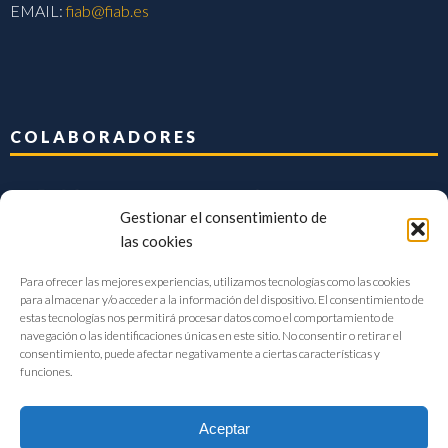
EMAIL:
fiab@fiab.es
COLABORADORES
Gestionar el consentimiento de
las cookies
Para ofrecer las mejores experiencias, utilizamos tecnologías como las cookies
para almacenar y/o acceder a la información del dispositivo. El consentimiento de
estas tecnologías nos permitirá procesar datos como el comportamiento de
navegación o las identificaciones únicas en este sitio. No consentir o retirar el
consentimiento, puede afectar negativamente a ciertas características y
funciones.
Aceptar