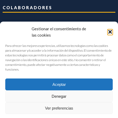
COLABORADORES
Gestionar el consentimiento de
las cookies
Para ofrecer las mejores experiencias, utilizamos tecnologías como las cookies
para almacenar y/o acceder a la información del dispositivo. El consentimiento de
estas tecnologías nos permitirá procesar datos como el comportamiento de
navegación o las identificaciones únicas en este sitio. No consentir o retirar el
consentimiento, puede afectar negativamente a ciertas características y
funciones.
Aceptar
Denegar
FIAB Federación Española de Industrias de la Alimentación y Bebidas
Ver preferencias
©2017 |
Aviso Legal
|
Privacidad
|
Política de cookies