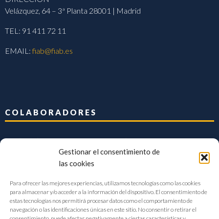
Velázquez, 64 – 3ª Planta 28001 | Madrid
TEL: 91 411 72 11
EMAIL:
fiab@fiab.es
COLABORADORES
Gestionar el consentimiento de
las cookies
Para ofrecer las mejores experiencias, utilizamos tecnologías como las cookies
para almacenar y/o acceder a la información del dispositivo. El consentimiento de
estas tecnologías nos permitirá procesar datos como el comportamiento de
navegación o las identificaciones únicas en este sitio. No consentir o retirar el
consentimiento, puede afectar negativamente a ciertas características y