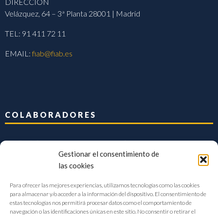
DIRECCIÓN
Velázquez, 64 – 3ª Planta 28001 | Madrid
TEL: 91 411 72 11
EMAIL:
fiab@fiab.es
COLABORADORES
Gestionar el consentimiento de
las cookies
Para ofrecer las mejores experiencias, utilizamos tecnologías como las cookies
para almacenar y/o acceder a la información del dispositivo. El consentimiento de
estas tecnologías nos permitirá procesar datos como el comportamiento de
navegación o las identificaciones únicas en este sitio. No consentir o retirar el