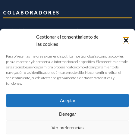
COLABORADORES
Gestionar el consentimiento de
las cookies
Para ofrecer las mejores experiencias, utilizamos tecnologías como las cookies
para almacenar y/o acceder a la información del dispositivo. El consentimiento de
estas tecnologías nos permitirá procesar datos como el comportamiento de
navegación o las identificaciones únicas en este sitio. No consentir o retirar el
consentimiento, puede afectar negativamente a ciertas características y
funciones.
Aceptar
Denegar
FIAB Federación Española de Industrias de la Alimentación y Bebidas
Ver preferencias