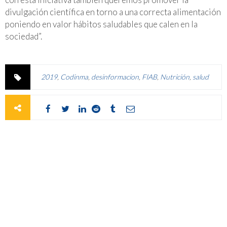
divulgación científica en torno a una correcta alimentación
poniendo en valor hábitos saludables que calen en la
sociedad”.
2019
,
Codinma
,
desinformacion
,
FIAB
,
Nutrición
,
salud