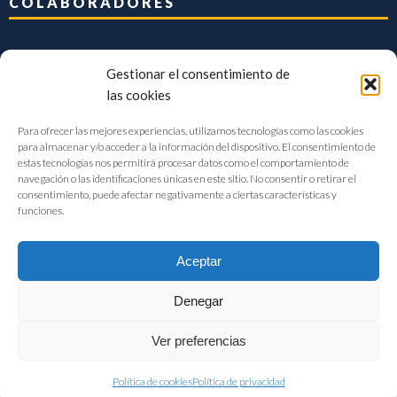
COLABORADORES
Gestionar el consentimiento de
las cookies
Para ofrecer las mejores experiencias, utilizamos tecnologías como las cookies
para almacenar y/o acceder a la información del dispositivo. El consentimiento de
estas tecnologías nos permitirá procesar datos como el comportamiento de
navegación o las identificaciones únicas en este sitio. No consentir o retirar el
consentimiento, puede afectar negativamente a ciertas características y
funciones.
Aceptar
Denegar
FIAB Federación Española de Industrias de la Alimentación y Bebidas
Ver preferencias
©2017 |
Aviso Legal
|
Privacidad
|
Política de cookies
Política de cookies
Política de privacidad