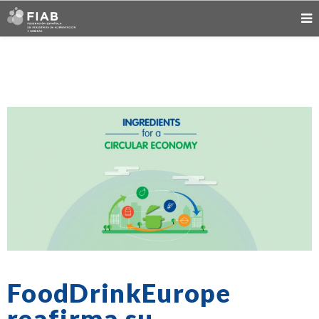
FoodDrinkEurope
reafirma su