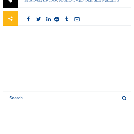
Economía Circular
,
FoodDrinkEurope
,
Sostenibilidad