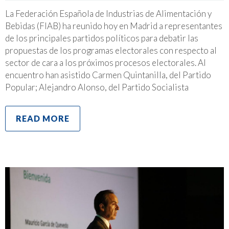
La Federación Española de Industrias de Alimentación y
Bebidas (FIAB) ha reunido hoy en Madrid a representantes
de los principales partidos políticos para debatir las
propuestas de los programas electorales con respecto al
sector de cara a los próximos procesos electorales. Al
encuentro han asistido Carmen Quintanilla, del Partido
Popular; Alejandro Alonso, del Partido Socialista
READ MORE