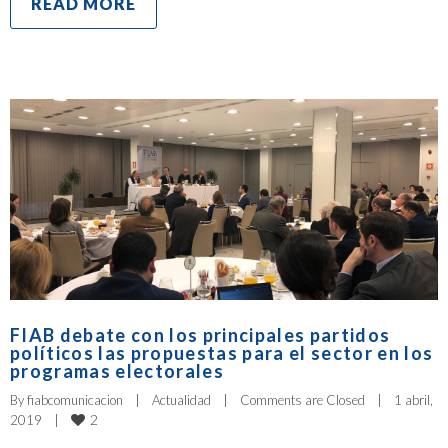
READ MORE
FIAB debate con los principales partidos
políticos las propuestas para el sector en los
programas electorales
By 
fiabcomunicacion
|
Actualidad
|
Comments are Closed
|
1 abril, 
2
2019    
|