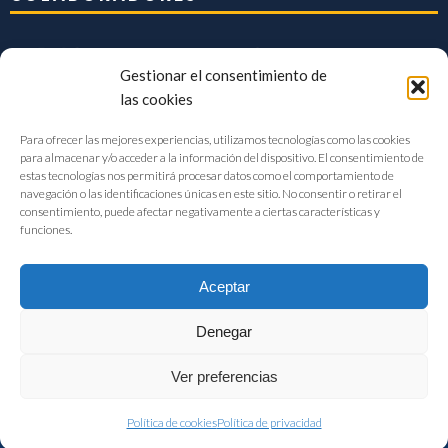
Gestionar el consentimiento de
las cookies
Para ofrecer las mejores experiencias, utilizamos tecnologías como las cookies
para almacenar y/o acceder a la información del dispositivo. El consentimiento de
estas tecnologías nos permitirá procesar datos como el comportamiento de
navegación o las identificaciones únicas en este sitio. No consentir o retirar el
consentimiento, puede afectar negativamente a ciertas características y
funciones.
Aceptar
Denegar
FIAB Federación Española de Industrias de la Alimentación y Bebidas
Ver preferencias
©2017 |
Aviso Legal
|
Privacidad
|
Política de cookies
Política de cookies
Política de privacidad