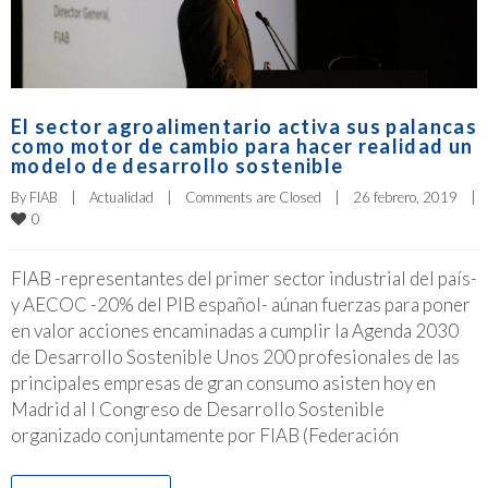
El sector agroalimentario activa sus palancas
como motor de cambio para hacer realidad un
modelo de desarrollo sostenible
By 
FIAB
|
Actualidad
|
Comments are Closed
|
26 febrero, 2019    
|
0
FIAB -representantes del primer sector industrial del país-
y AECOC -20% del PIB español- aúnan fuerzas para poner
en valor acciones encaminadas a cumplir la Agenda 2030
de Desarrollo Sostenible Unos 200 profesionales de las
principales empresas de gran consumo asisten hoy en
Madrid al I Congreso de Desarrollo Sostenible
organizado conjuntamente por FIAB (Federación