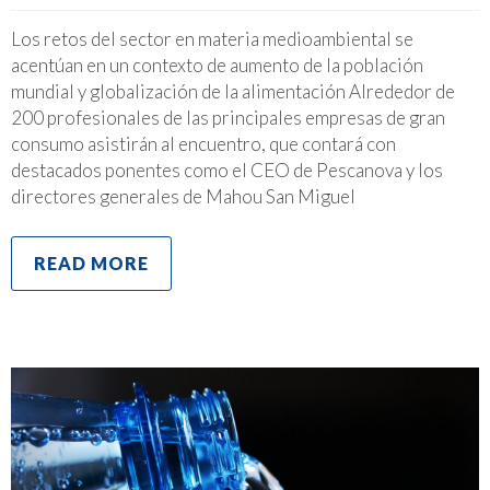
Los retos del sector en materia medioambiental se
acentúan en un contexto de aumento de la población
mundial y globalización de la alimentación Alrededor de
200 profesionales de las principales empresas de gran
consumo asistirán al encuentro, que contará con
destacados ponentes como el CEO de Pescanova y los
directores generales de Mahou San Miguel
READ MORE