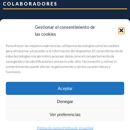
COLABORADORES
Gestionar el consentimiento de
las cookies
Para ofrecer las mejores experiencias, utilizamos tecnologías como las cookies
para almacenar y/o acceder a la información del dispositivo. El consentimiento de
estas tecnologías nos permitirá procesar datos como el comportamiento de
navegación o las identificaciones únicas en este sitio. No consentir o retirar el
consentimiento, puede afectar negativamente a ciertas características y
funciones.
Aceptar
Denegar
FIAB Federación Española de Industrias de la Alimentación y Bebidas
Ver preferencias
©2017 |
Aviso Legal
|
Privacidad
|
Política de cookies
Política de cookies
Política de privacidad