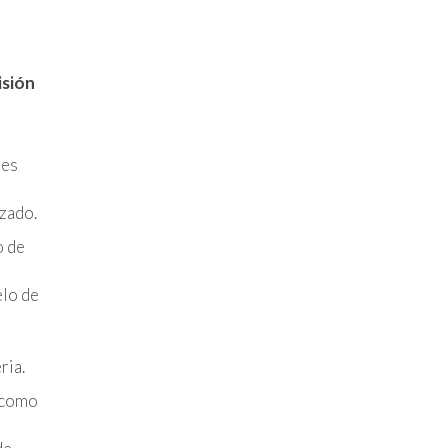
isión
les
zado.
o de
elo de
ria.
, como