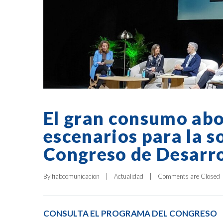
El gran consumo abo
escenarios para la so
Congreso de Desarro
By 
fiabcomunicacion
|
Actualidad
|
Comments are Closed
CONSULTA EL PROGRAMA DEL CONGRESO