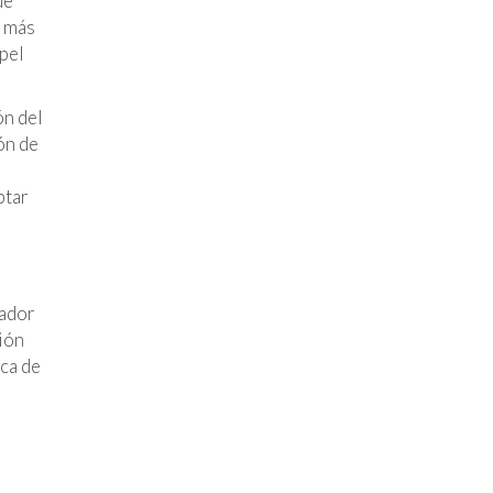
de
r más
apel
ón del
ón de
ptar
gador
ción
ica de