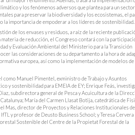
rar un mayor rendimiento. Además, tratará la implementación 
 climático y los fenómenos adversos que plantea para un secto
ntales para preservar la biodiversidad y los ecosistemas, el p
 la importancia de empoderar a los líderes de sostenibilidad.
tión de los envases y residuos, a raíz de la reciente publicaci
materia de reducción, el Congreso contará con la participaci
ad y Evaluación Ambiental del Ministerio para la Transición
nocer las consideraciones de su departamento a la hora de ada
 normativa europea, así como la implementación de modelos de
el como Manuel Pimentel, exministro de Trabajo y Asuntos
tico y sostenibilidad para EMEIA de EY; Enrique Feás, investi
a Diaz, subdirectora general de Pesca y Acuicultura de la Direc
 Catalunya; María del Carmen Llasat Botija, catedrática de Fís
el Mas, director de Proyectos y Relaciones Institucionales de
 IfTL y profesor de Deusto Business School; y Teresa Cervera
orestal Sostenible del Centre de la Propietat Forestal de la