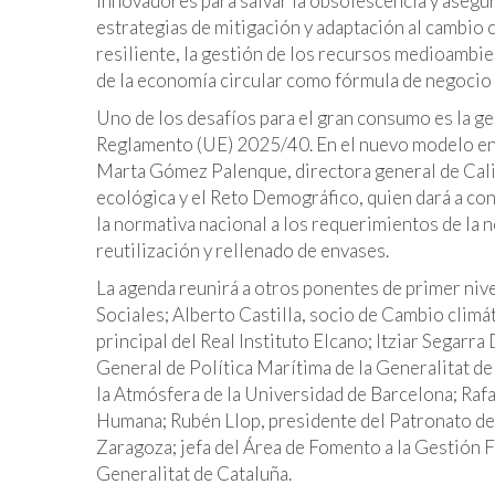
innovadores para salvar la obsolescencia y asegu
estrategias de mitigación y adaptación al cambio
resiliente, la gestión de los recursos medioambie
de la economía circular como fórmula de negocio o
Uno de los desafíos para el gran consumo es la ges
Reglamento (UE) 2025/40. En el nuevo modelo en 
Marta Gómez Palenque, directora general de Calid
ecológica y el Reto Demográfico, quien dará a co
la normativa nacional a los requerimientos de la
reutilización y rellenado de envases.
La agenda reunirá a otros ponentes de primer niv
Sociales; Alberto Castilla, socio de Cambio climá
principal del Real Instituto Elcano; Itziar Segarr
General de Política Marítima de la Generalitat de
la Atmósfera de la Universidad de Barcelona; Rafa
Humana; Rubén Llop, presidente del Patronato de
Zaragoza; jefa del Área de Fomento a la Gestión F
Generalitat de Cataluña.