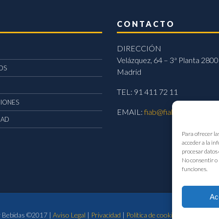
CONTACTO
DIRECCIÓN
Velázquez, 64 – 3ª Planta 2800
OS
Madrid
TEL: 91 411 72 11
CIONES
EMAIL:
fiab@fiab.es
DAD
Para ofrecer la
acceder a la in
procesar datos 
No consentir o 
funciones.
Ac
 y Bebidas ©2017 |
Aviso Legal
|
Privacidad
|
Política de cookies