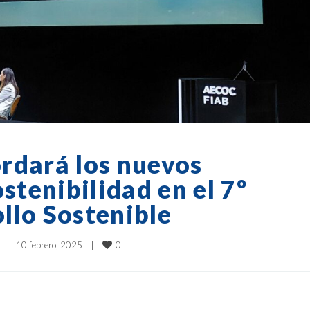
rdará los nuevos
stenibilidad en el 7º
llo Sostenible
0
|
10 febrero, 2025    
|