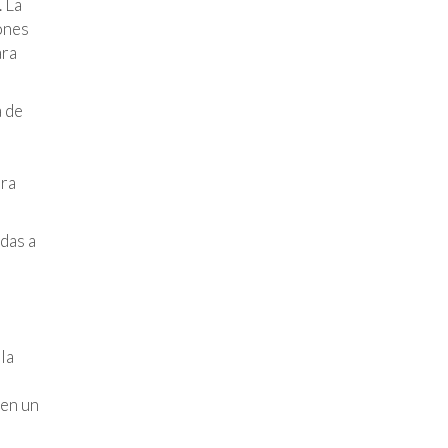
. La
ones
ara
a de
ara
das a
la
 en un