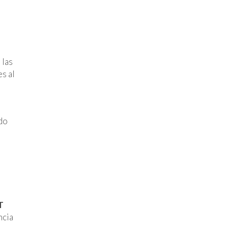
 las
s al
ado
T
ncia