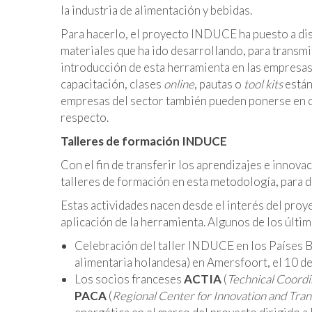
la industria de alimentación y bebidas.
Para hacerlo, el proyecto INDUCE ha puesto a dis
materiales que ha ido desarrollando, para transmi
introducción de esta herramienta en las empresas 
capacitación, clases
online
, pautas o
tool
kits
están
empresas del sector también pueden ponerse en c
respecto.
Talleres de formación INDUCE
Con el fin de transferir los aprendizajes e innov
talleres de formación en esta metodología, para di
Estas actividades nacen desde el interés del proy
aplicación de la herramienta. Algunos de los últim
Celebración del taller INDUCE en los Países B
alimentaria holandesa) en Amersfoort, el 10 de
Los socios franceses
ACTIA
(
Technical Coordi
PACA
(
Regional Center for Innovation and Tran