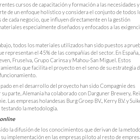
entes cursos de capacitación y formación a las necesidades y
rte de un enfoque holístico y considera el conjunto de todos l
s de cada negocio, que influyen directamente en la gestión
materiales especialmente diseñados y enfocados a las exigenc
abajo, todos los materiales utilizados han sido puestos a prue
ue representan el 45% de las compañías del sector. En España,
even, Fruselva, Grupo Carinsa y Mahou-San Miguel. Estos
ientas que facilita el proyecto en el seno de su estrategia 
 funcionamiento.
cipado en el desarrollo del proyecto han sido Compagnie des
or su parte, Alemania ha colaborado con Darguner Brewery, Re
e. Las empresas holandesas Burg Groep BV., Kerry B.V. y Suik
 testando la metodología.
online
sido la difusión de los conocimientos que derivan de la metod
e su implementación en las empresas piloto al resto de empres