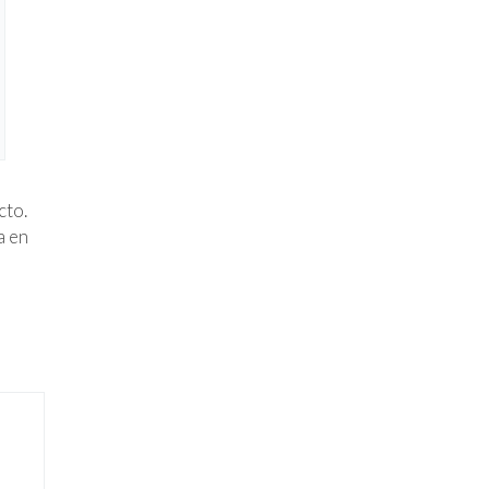
n
cto.
a en