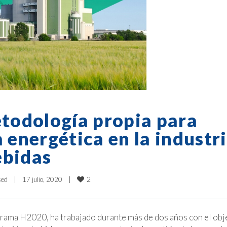
todología propia para
a energética en la industr
ebidas
2
sed
|
17 julio, 2020    
|
grama H2020, ha trabajado durante más de dos años con el obj