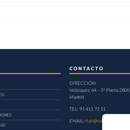
CONTACTO
DIRECCIÓN
Velázquez, 64 – 3ª Planta 2800
OS
Madrid
TEL: 91 411 72 11
CIONES
EMAIL:
fiab@fiab.es
DAD