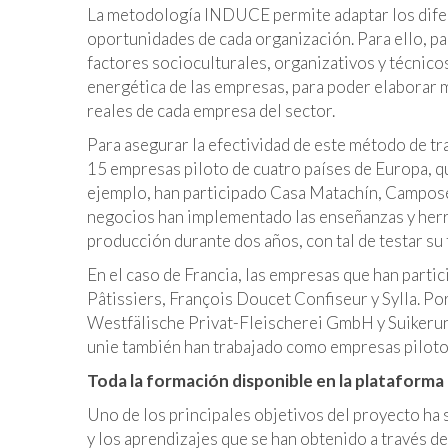
La metodología INDUCE permite adaptar los difer
oportunidades de cada organización. Para ello, pa
factores socioculturales, organizativos y técnico
energética de las empresas, para poder elaborar 
reales de cada empresa del sector.
Para asegurar la efectividad de este método de tr
15 empresas piloto de cuatro países de Europa, q
ejemplo, han participado Casa Matachín, Campos
negocios han implementado las enseñanzas y herram
producción durante dos años, con tal de testar su
En el caso de Francia, las empresas que han parti
Pâtissiers, François Doucet Confiseur y Sylla. P
Westfälische Privat-Fleischerei GmbH y Suikeruni
unie también han trabajado como empresas piloto
Toda la formación disponible en la plataforma
Uno de los principales objetivos del proyecto ha 
y los aprendizajes que se han obtenido a través d