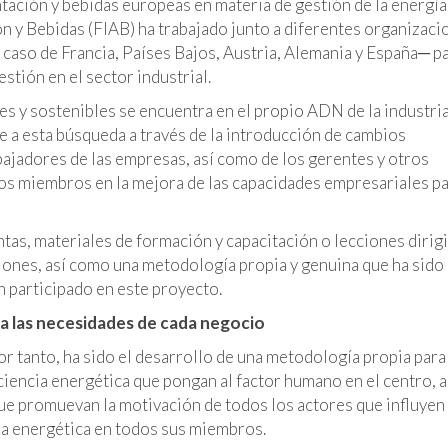
tación y bebidas europeas en materia de gestión de la energía
n y Bebidas (FIAB) ha trabajado junto a diferentes organizaci
 caso de Francia, Países Bajos, Austria, Alemania y España─ p
tión en el sector industrial.
s y sostenibles se encuentra en el propio ADN de la industri
e a esta búsqueda a través de la introducción de cambios
ajadores de las empresas, así como de los gerentes y otros
 los miembros en la mejora de las capacidades empresariales p
as, materiales de formación y capacitación o lecciones dirigi
iones, así como una metodología propia y genuina que ha sido
n participado en este proyecto.
 las necesidades de cada negocio
r tanto, ha sido el desarrollo de una metodología propia para 
iencia energética que pongan al factor humano en el centro, a
ue promuevan la motivación de todos los actores que influyen
cia energética en todos sus miembros.