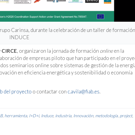
rupo Carinsa, durante la celebración de un taller de formació
INDUCE
y
CIRCE
, organizaron la jornada de formación
online
en la
laboración de empresas piloto que han participado en el proye
os seminarios online sobre sistemas de gestión de la energí
nnovación en eficiencia energética y sostenibilidad o economía
b del proyecto
o contactar con
c.avila@fiab.es
.
AB
,
herramienta
,
I+D+i
,
Induce
,
industria
,
Innovación
,
metodología
,
project
,