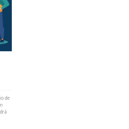
io de
en
ndrá