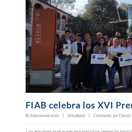
FIAB celebra los XVI Pr
By 
fiabcomunicacion
|
Actualidad
|
Comments are Closed
Los equipos que quieran participar deberán inscr