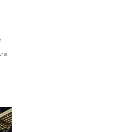
o
orar