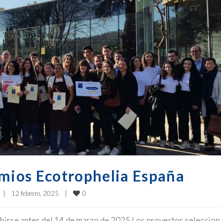
emios Ecotrophelia España
0
|
12 febrero, 2025    
|
ibirse antes del 14 de marzo de 2025 Los proyectos seleccio