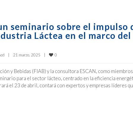
un seminario sobre el impulso 
ndustria Láctea en el marco del
0
sed
|
21 marzo, 2025    
|
ación y Bebidas (FIAB) y la consultora ESCAN, como miembros
ario para el sector lácteo, centrado en la eficiencia energét
rará el 23 de abril, contará con expertos y empresas líderes q