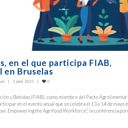
ls, en el que participa FIAB,
l en Bruselas
0
sed
|
3 abril, 2025    
|
ación y Bebidas (FIAB), como miembro del Pacto Agrolimentar
articipar en el evento anual que se celebra el 13 y 14 de mayo 
rrow: Empowering the Agrifood Workforce”, la conferencia po