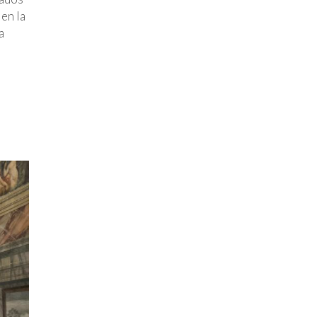
 en la
a