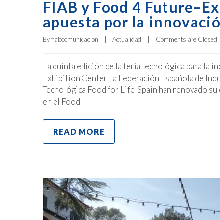
FIAB y Food 4 Future–E
apuesta por la innovaci
By 
fiabcomunicacion
|
Actualidad
|
Comments are Closed
La quinta edición de la feria tecnológica para la i
Exhibition Center La Federación Española de Indu
Tecnológica Food for Life-Spain han renovado su
en el Food
READ MORE