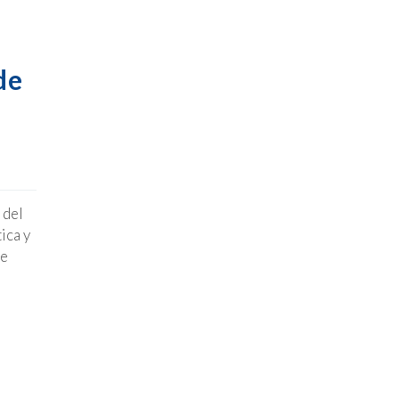
de
 del
ica y
ue