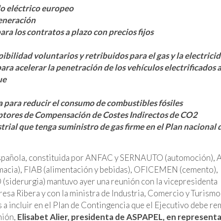
o eléctrico europeo
generación
ra los contratos a plazo con precios fijos
ilidad voluntarios y retribuidos para el gas y la electrici
ra acelerar la penetración de los vehículos electrificados a
ue
a para reducir el consumo de combustibles fósiles
ceptores de Compensación de Costes Indirectos de CO2
trial que tenga suministro de gas firme en el Plan nacional 
a Española, constituida por ANFAC y SERNAUTO (automoción),
rmacia), FIAB (alimentación y bebidas), OFICEMEN (cemento),
siderurgia) mantuvo ayer una reunión con la vicepresidenta
eresa Ribera y con la ministra de Industria, Comercio y Turismo
a incluir en el Plan de Contingencia que el Ejecutivo debe rem
nión,
Elisabet Alier, presidenta de ASPAPEL, en represent