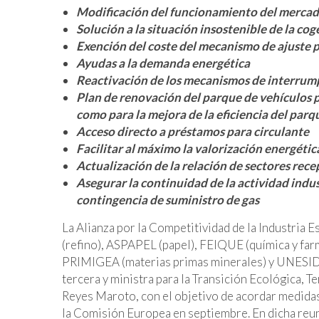
Modificación del funcionamiento del mercad
Solución a la situación insostenible de la co
Exención del coste del mecanismo de ajuste pa
Ayudas a la demanda energética
Reactivación de los mecanismos de interrumpib
Plan de renovación del parque de vehículos pa
como para la mejora de la eficiencia del parq
Acceso directo a préstamos para circulante
Facilitar al máximo la valorización energétic
Actualización de la relación de sectores re
Asegurar la continuidad de la actividad indus
contingencia de suministro de gas
La Alianza por la Competitividad de la Industri
(refino), ASPAPEL (papel), FEIQUE (química y fa
PRIMIGEA (materias primas minerales) y UNESID (
tercera y ministra para la Transición Ecológica, T
Reyes Maroto, con el objetivo de acordar medidas 
la Comisión Europea en septiembre. En dicha reu