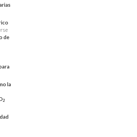
arias
rico
erse
o de
para
mo la
CO
2
idad