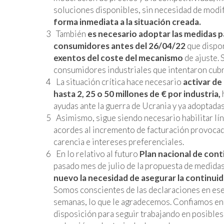
soluciones disponibles, sin necesidad de modi
forma inmediata a la situación creada.
También
es necesario adoptar las medidas p
consumidores antes del 26/04/22
que dispo
exentos
del coste del mecanismo
de ajuste. 
consumidores industriales que intentaron cubri
La situación crítica hace necesario
activar de
hasta 2, 25 o 50 millones de € por industria,
ayudas ante la guerra de Ucrania y ya adoptada
Asimismo, sigue siendo necesario habilitar lí
acordes al incremento de facturación provocad
carencia e intereses preferenciales.
En lo relativo al futuro
Plan nacional de cont
pasado mes de julio de la propuesta de medidas
nuevo la necesidad de asegurar la continuida
Somos conscientes de las declaraciones en ese 
semanas, lo que le agradecemos. Confiamos en q
disposición para seguir trabajando en posibles