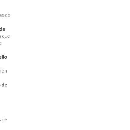
as de
 de
a que
e
l
ello
ción
 de
n
s de