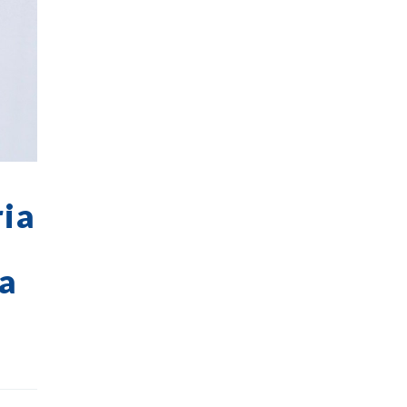
ria
la