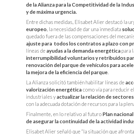
de la Alianza para la Competitividad de la Indu
y de máxima urgencia.
Entre dichas medidas, Elisabet Alier destacó la u
europeo
, la necesidad de dar una inmediata
soluc
quedado fuera de las compensaciones del mecanis
ajuste para
todos los contratos a plazo con pr
líneas de
ayudas a la demanda energética
para l
interrumpibilidad
voluntarios y retribuidos para
renovación del parque de vehículos para aceler
la mejora de la eficiencia del parque
.
La Alianza solicitó también habilitar líneas de
acc
valorización energética
como vía para reducir e
industriales y
actualizar la relación de secto
con la adecuada dotación de recursos para la plen
Finalmente, en lo relativo al futuro
Plan nacional
de asegurar la continuidad de la actividad indu
Elisabet Alier señaló que “la situación que afron