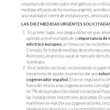
coyuntura de los mercados energéticos es crítica,
medidas eficaces de forma muy urgente, acordes a
una realidad el cierre de instalaciones, deslocaliz
LAS DIEZ MEDIDAS URGENTES SOLICITADA
En primer lugar, nos alegra observar que, alin
opinión a nivel europeo de la
importancia de 
eléctrico europeo
, en línea con las reciente
Consejo. Se trata de medidas de profundo calad
Asimismo, es preciso sacar al mercado derechos 
la energía.
En el ámbito nacional, reconociendo el papel 
mecanismo de ajuste, es preciso dar una
soluci
cogenerador español
. El error regulatorio 
fuera del mismo a las cogeneraciones con régim
(el 7% de la producción eléctrica nacional) hay
las instalaciones industriales asociadas. Es un
mantienen en marcha sus cogeneraciones, recono
moderación de precios y a la competitividad, m