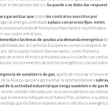
ficar el mecanismo ibérico.
Se puede y se debe dar respuest
ara garantizar que
todos
los contratos suscritos por
ngan de energía contratada
a plazo con precios fijos
,
estén
Se está penalizando de forma muy importante e injustificada a
r sus costes eléctricos.
 inmediato
las líneas de ayudas
a la demanda energética
do
habilitadas por la Comisión Europea en su marco temporal de
s por otros países industriales europeos, como Alemania.
neas de acceso directo a préstamos para circulante, con cantid
os por los incrementos de precios energéticos, con periodos
ingencia de suministro de gas
, aparte de recordar el envío el
 de la Alianza, quisiera aprovechar la oportunidad para
subray
d de la actividad industrial que tenga suministro de gas f
mismo sentido realizadas por la vicepresidenta en las última
ue lo veremos reflejado en el futuro Plan. Estamos a su plen
 medidas que faciliten el máximo ahorro, eficiencia energética