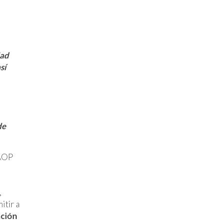
dad
sí
de
 AOP
,
itir a
ación