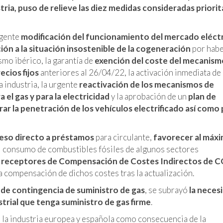
stria, puso de relieve las diez medidas consideradas priorit
rgente
modificación del funcionamiento del mercado eléct
ión a la situación insostenible de la cogeneración
por hab
mo ibérico, la garantía de
exención del coste del mecanism
ecios fijos
anteriores al 26/04/22, la activación inmediata de
a industria, la urgente
reactivación de
los mecanismos de
 el gas y para la electricidad
y la aprobación de un
plan de
ar la penetración de los vehículos electrificado
así como 
eso directo a préstamos
para circulante,
favorecer al máxi
l consumo de combustibles fósiles de algunos sectores
res receptores de Compensación de Costes Indirectos de 
a compensación de dichos costes tras la actualización.
 de contingencia de suministro de gas
, se subrayó
la neces
strial que tenga suministro de gas firme
.
ta la industria europea y española como consecuencia de la