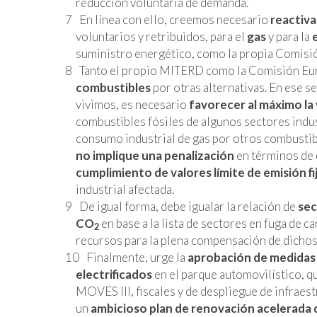
reducción voluntaria de demanda.
En línea con ello, creemos necesario
reactiva
voluntarios y retribuidos, para el
gas
y para la
suministro energético, como la propia Comisi
Tanto el propio MITERD como la Comisión Euro
combustibles
por otras alternativas. En ese s
vivimos, es necesario
favorecer al máximo la
combustibles fósiles de algunos sectores indus
consumo industrial de gas por otros combusti
no implique una penalización
en términos de
cumplimiento de valores límite de emisión f
industrial afectada.
De igual forma, debe igualar la relación de
sec
CO
en base a la lista de sectores en fuga de
2
recursos para la plena compensación de dichos 
Finalmente, urge la
aprobación de medidas 
electrificados
en el parque automovilístico, q
MOVES III, fiscales y de despliegue de infraestr
un
ambicioso plan de renovación acelerada 