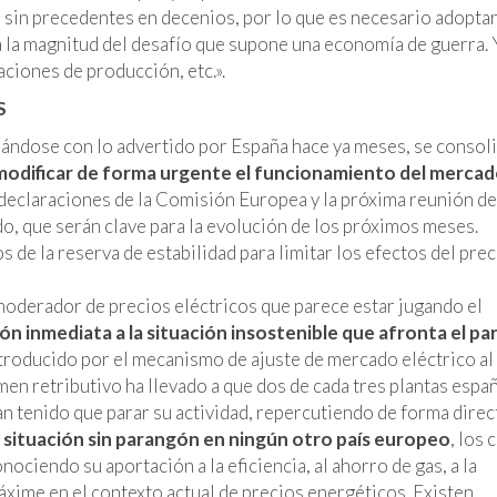
 sin precedentes en decenios, por lo que es necesario adopta
 la magnitud del desafío que supone una economía de guerra. 
aciones de producción, etc.».
S
eándose con lo advertido por España hace ya meses, se consoli
modificar de forma urgente el funcionamiento del merca
s declaraciones de la Comisión Europea y la próxima reunión de
o, que serán clave para la evolución de los próximos meses.
de la reserva de estabilidad para limitar los efectos del prec
moderador de precios eléctricos que parece estar jugando el
ón inmediata a la situación insostenible que afronta el p
introducido por el mecanismo de ajuste de mercado eléctrico al
en retributivo ha llevado a que dos de cada tres plantas espa
an tenido que parar su actividad, repercutiendo de forma direc
a
situación sin parangón en ningún otro país europeo
, los 
ciendo su aportación a la eficiencia, al ahorro de gas, a la
áxime en el contexto actual de precios energéticos. Existen