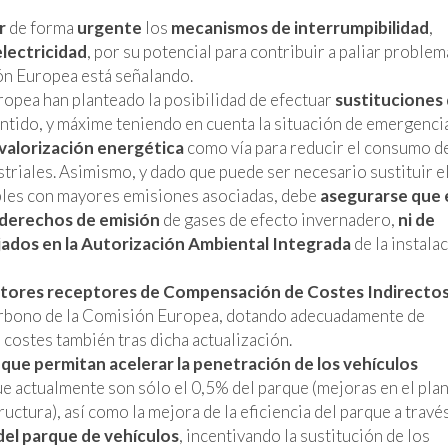
r
de forma
urgente
los
mecanismos de interrumpibilidad
,
electricidad
, por su potencial para contribuir a paliar problem
ón Europea está señalando.
pea han planteado la posibilidad de efectuar
sustituciones
entido, y máxime teniendo en cuenta la situación de emergenci
 valorización energética
como vía para reducir el consumo d
triales. Asimismo, y dado que puede ser necesario sustituir e
bles con mayores emisiones asociadas, debe
asegurarse que 
derechos de emisión
de gases de efecto invernadero,
ni de
ijados en la Autorización Ambiental Integrada
de la instala
tores receptores de Compensación de Costes Indirectos
 carbono de la Comisión Europea, dotando adecuadamente de
costes también tras dicha actualización.
que permitan acelerar la penetración de los vehículos
ue actualmente son sólo el 0,5% del parque (mejoras en el pla
uctura), así como la mejora de la eficiencia del parque a travé
del parque de vehículos
, incentivando la sustitución de los