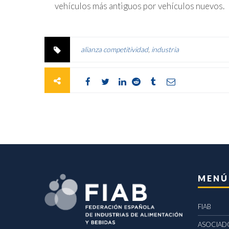
vehículos más antiguos por vehículos nuevos.
alianza competitividad
,
industria
MENÚ
FIAB
ASOCIAD