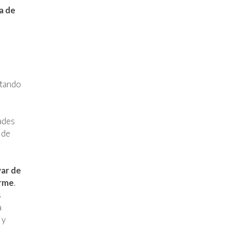
a de
tando
ades
 de
ar de
irme
.
s
a
 y