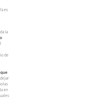
r
Ya es
da la
do
l
io de
arque
 dejar
ñolas
ta en
cuales