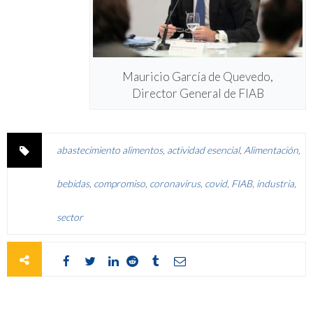
Mauricio García de Quevedo,
Director General de FIAB
abastecimiento alimentos
,
actividad esencial
,
Alimentación
,
bebidas
,
compromiso
,
coronavirus
,
covid
,
FIAB
,
industria
,
sector