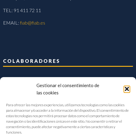
TEL: 91 411 72 11
EMAIL:
fiab@fiab.es
COLABORADORES
Gestionar el consentimiento de
las cookies
Para ofrecer las mejores experiencias, utilizamos tecnologías como las cookies
para almacenar y/o acceder a la información del dispositivo. El consentimiento de
estas tecnologías nos permitirá procesar datos como el comportamiento de
navegación o las identificaciones únicas en este sitio. No consentir o retirar el
consentimiento, puede afectar negativamente a ciertas características y
funciones.