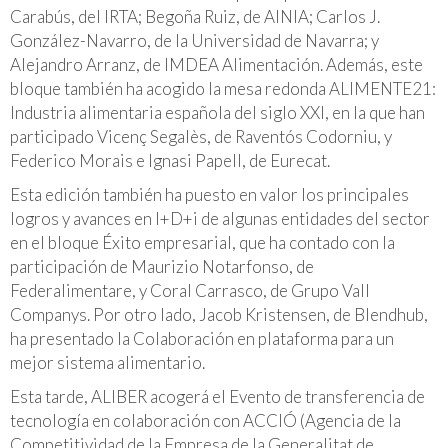
Carabús, del IRTA; Begoña Ruiz, de AINIA; Carlos J.
González-Navarro, de la Universidad de Navarra; y
Alejandro Arranz, de IMDEA Alimentación. Además, este
bloque también ha acogido la mesa redonda
ALIMENTE21:
Industria alimentaria española del siglo XXI
, en la que han
participado Vicenç Segalès, de Raventós Codorniu, y
Federico Morais e Ignasi Papell, de Eurecat.
Esta edición también ha puesto en valor los principales
logros y avances en I+D+i de algunas entidades del sector
en el bloque
Éxito empresarial
, que ha contado con la
participación de Maurizio Notarfonso, de
Federalimentare, y Coral Carrasco, de Grupo Vall
Companys. Por otro lado, Jacob Kristensen, de Blendhub,
ha presentado la
Colaboración en plataforma para un
mejor sistema alimentario
.
Esta tarde, ALIBER acogerá el
Evento de transferencia de
tecnología
en colaboración con ACCIÓ (Agencia de la
Competitividad de la Empresa de la Generalitat de